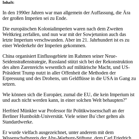
Inhalt:
In den 1990er Jahren war man allgemein der Auffassung, die Ära
der großen Imperien sei zu Ende.
Die europäischen Kolonialimperien waren nach dem Zweiten
Weltkrieg zerfallen, und nun war mit der Sowjetunion auch das
letzte Imperium verschwunden. Aber im 21. Jahrhundert ist es zu
einer Wiederkehr der Imperien gekommen.
China organisiert Einflussgebiete im Rahmen seiner Neue-
Seidenstraßenstrategie, Russland stützt sich bei der Rekonstruktion
des alten Zarenreichs wesentlich auf militärische Macht, und US-
Präsident Trump nutzt in aller Offenheit die Methoden der
Erpressung und des Drohens, um Geldflüsse in die USA in Gang zu
setzen.
Wie können sich die Europäer, zumal die EU, die kein Imperium ist
und auch nicht werden kann, in einer solchen Welt behaupten?"
Herfried Münkler war Professor für Politikwissenschaft an der
Berliner Humboldt-Universität. Viele seiner Bu¨cher gelten als
Standardwerke.
Er wurde vielfach ausgezeichnet, unter anderem mit dem
Wissenschaftspreis der Aby-Warburg-Stiftung, dem Carl Friedrich