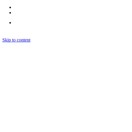
Skip to content
Kurse
Sprachkurse
Workshops / Kurse
Klubs
Vorträge
Präsenz-Vorträge
Online-Vorträge
Über uns
Kontakt