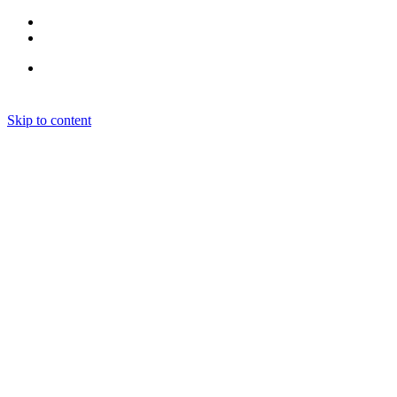
Skip to content
Kurse
Sprachkurse
Workshops / Kurse
Klubs
Vorträge
Präsenz-Vorträge
Online-Vorträge
Über uns
Kontakt