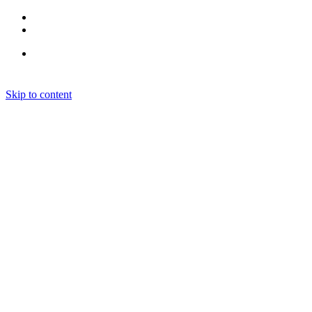
Skip to content
Kurse
Sprachkurse
Workshops / Kurse
Klubs
Vorträge
Präsenz-Vorträge
Online-Vorträge
Über uns
Kontakt